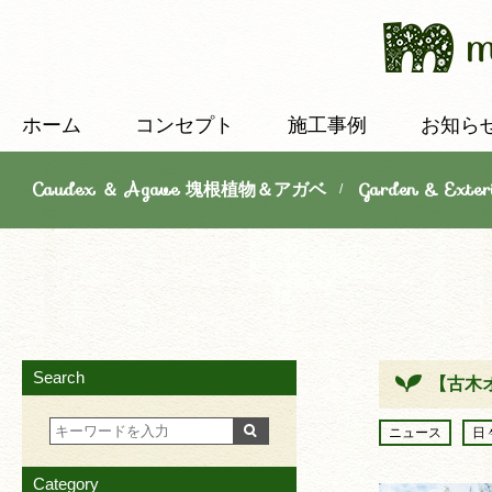
ホーム
コンセプト
施工事例
お知ら
Caudex ＆ Agave 塊根植物＆アガベ
Garden & E
/
Search
【古木
ニュース
日
Category