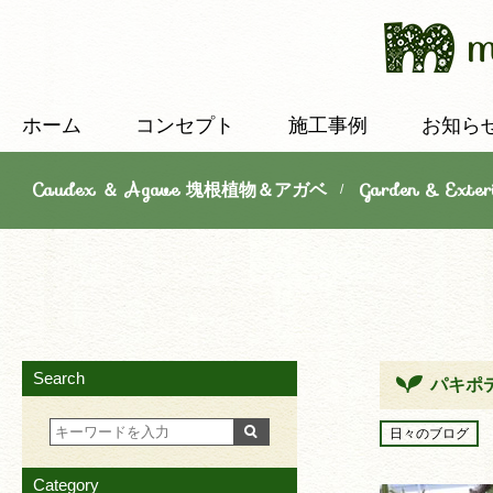
ホーム
コンセプト
施工事例
お知ら
Caudex ＆ Agave 塊根植物＆アガベ
Garden & E
/
Search
パキポ
日々のブログ
Category