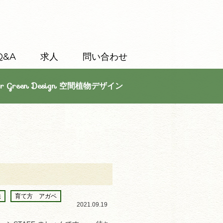
Q&A
求人
問い合わせ
or Green Design 空間植物デザイン
法
育て方 アガベ
2021.09.19