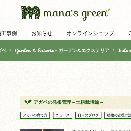
施工事例
お知らせ
オンラインショップ
ガベ
Garden & Exterior ガーデン&エクステリア
Indo
/
/
アガベの発根管理～土耕栽培編～
アガベの育て方
ニュース
日々のブログ
植物の管理方