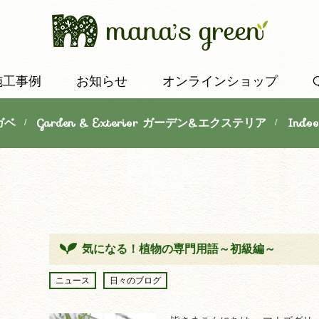
施工事例
お知らせ
オンラインショップ
ガベ
Garden & Exterior ガーデン&エクステリア
Indo
/
/
気になる！植物の専門用語～初級編～
ニュース
日々のブログ