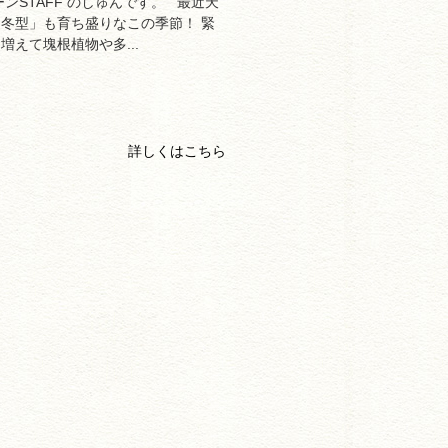
ンSTAFF のしゅんです。 最近天
冬型」も育ち盛りなこの季節！ 緊
えて塊根植物や多...
詳しくはこちら