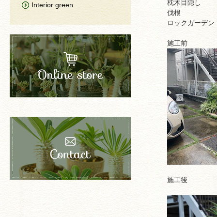
枕木目隠し
Interior green
伐根
ロックガーデン
施工前
施工後