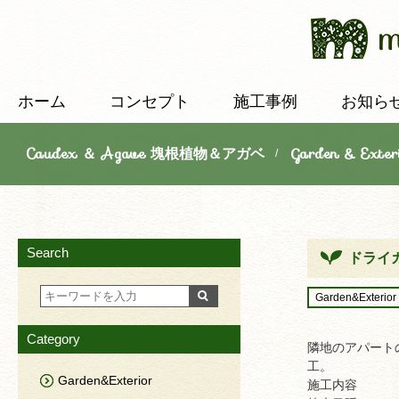
ホーム
コンセプト
施工事例
お知ら
Caudex ＆ Agave 塊根植物＆アガベ
Garden & E
/
Search
ドライ
Garden&Exterior
Category
隣地のアパート
工。
Garden&Exterior
施工内容