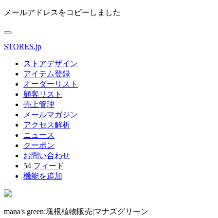
メールアドレスをコピーしました
STORES.jp
ストアデザイン
アイテム登録
オーダーリスト
顧客リスト
売上管理
メールマガジン
アクセス解析
ニュース
クーポン
お問い合わせ
54
フィード
機能を追加
mana's green:塊根植物販売|マナズグリーン