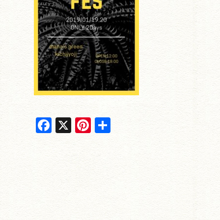
F
X
Pi
共
a
nt
有
c
er
e
e
b
st
o
o