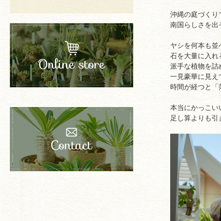
沖縄の庭づくり
南国らしさを出
ヤシを何本も並
石を大量に入れ
派手な植物を詰
一見豪華に見え
時間が経つと「
本当にかっこい
足し算よりも引