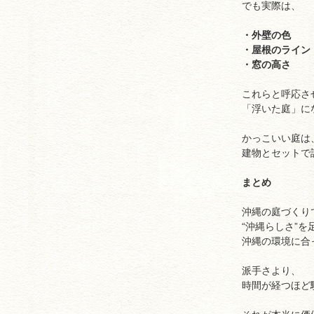
でも実際は、
・外壁の色
・屋根のライン
・窓の高さ
これらと呼応さ
「浮いた庭」に
かっこいい庭は
建物とセットで
まとめ
沖縄の庭づくり
“沖縄らしさ”
沖縄の環境に合
派手さより、
時間が経つほど