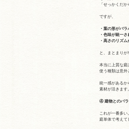
「せっかくだか
ですが、
・葉の形がバラ
・色味が統一さ
・高さのリズム
と、まとまりが
本当に上質な庭
使う種類は意外
統一感があるか
素材が活きます
④ 建物とのバ
これが一番多い
庭単体で考えて