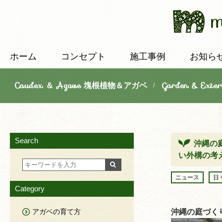
ホーム
コンセプト
施工事例
お知ら
Caudex ＆ Agave 塊根植物＆アガベ
Garden & E
/
Search
沖縄の
い外構の考
ニュース
日
Category
アガベの育て方
沖縄の庭づく