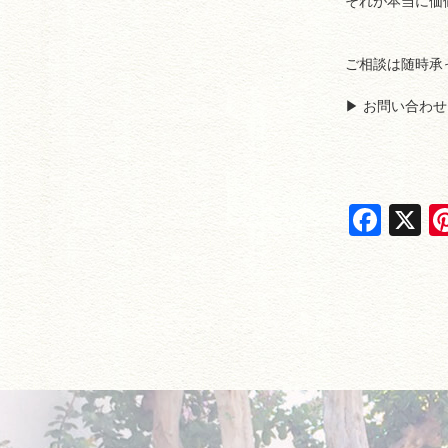
それが本当に価
ご相談は随時承
▶︎ お問い合わ
F
X
a
c
e
b
o
o
k