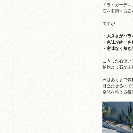
ドライガーデン
石を多用する庭
ですが、
・大きさがバラ
・色味が統一さ
・意味なく敷き
こうした石使い
植物より石が主
石はあくまで骨
目立たせるので
空間を整える役