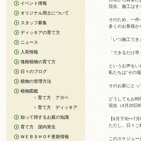
イベント情報
現在、施工はす
オリジナル用土について
そのため、一件
スタッフ募集
多くのお客様か
ディッキアの育て方
「いつ施工でき
ニュース
入荷情報
「できるだけ早
塊根植物の育て方
というお声をい
日々のブログ
私たちは“その
植物の管理方法
そのお家にとっ
植物図鑑
育て方 アガベ
どうしてもお時
現在（4月20
育て方 ディッキア
知って得するお庭の知識
【6月下旬〜7
ただし、日々ご
育て方 国内実生
ＷＥＢＳＨＯＰ更新情報
このスケジュー