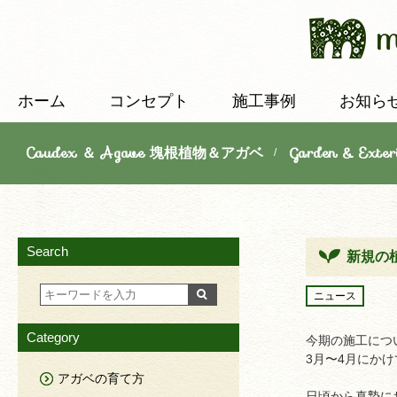
ホーム
コンセプト
施工事例
お知ら
Caudex ＆ Agave 塊根植物＆アガベ
Garden & E
/
Search
新規の
ニュース
Category
今期の施工につ
3月〜4月にか
アガベの育て方
日頃から真摯に