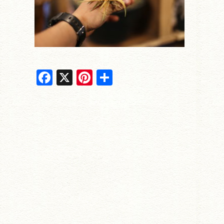
F
X
Pi
共
a
nt
有
c
er
e
e
b
st
o
o
k