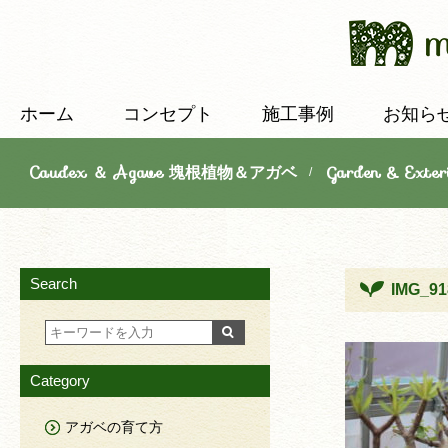
ホーム
コンセプト
施工事例
お知ら
Caudex ＆ Agave 塊根植物＆アガベ
Garden & E
/
Search
IMG_91
Category
アガベの育て方