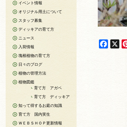
イベント情報
オリジナル用土について
スタッフ募集
ディッキアの育て方
ニュース
F
X
入荷情報
a
塊根植物の育て方
c
日々のブログ
e
植物の管理方法
b
植物図鑑
o
育て方 アガベ
o
育て方 ディッキア
k
知って得するお庭の知識
育て方 国内実生
ＷＥＢＳＨＯＰ更新情報