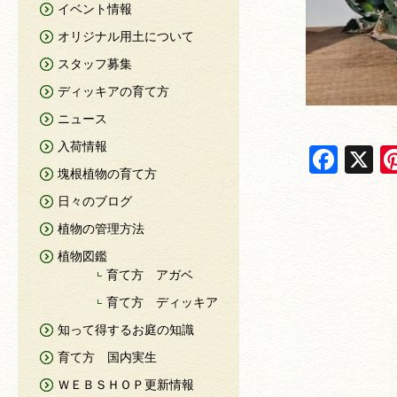
イベント情報
オリジナル用土について
スタッフ募集
ディッキアの育て方
ニュース
入荷情報
F
X
塊根植物の育て方
a
日々のブログ
c
植物の管理方法
e
植物図鑑
b
育て方 アガベ
o
育て方 ディッキア
o
知って得するお庭の知識
k
育て方 国内実生
ＷＥＢＳＨＯＰ更新情報