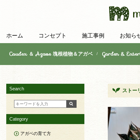
ホーム
コンセプト
施工事例
お知ら
Caudex ＆ Agave 塊根植物＆アガベ
Garden & E
/
Search
ストーリー
Category
アガベの育て方