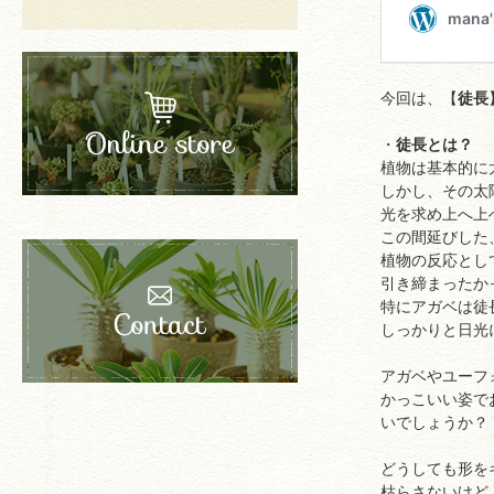
今回は、【
徒長
・
徒長とは？
植物は基本的に
しかし、その太
光を求め上へ上
この間延びした
植物の反応とし
引き締まったか
特にアガベは徒
しっかりと日光
アガベやユーフ
かっこいい姿で
いでしょうか？
どうしても形を
枯らさないけど