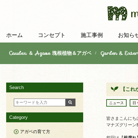
ホーム
コンセプト
施工事例
お知ら
Caudex ＆ Agave 塊根植物＆アガベ
Garden & E
/
Search
【これ
ニュース
日
Category
皆さまこんにち
マナズグリーン
アガベの育て方
前回は【
根腐れ