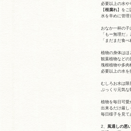
必要以上の水や
【
根腐れ
】をご
水を辛めに管理
おなか一杯の子
「もー無理だ」
「まだまだ食べ
植物の身体はほ
観葉植物などの
塊根植物や多肉
必要以上の水を
むしろお水は限
ぷっくり元気な
植物を毎日可愛
出来るだけ厳し
毎日様子を見て
2、
風通しの悪