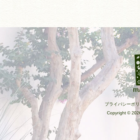
e
b
o
o
k
プライバシーポリ
Copyright © 2026