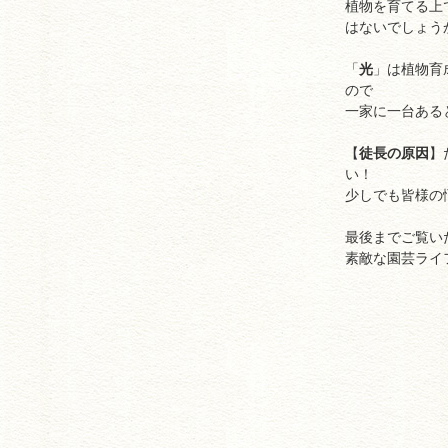
植物を育てる上
はないでしょう
「
光
」は植物育
ので
一家に一台ある
【
徒長の原因
】
い！
少しでも皆様の
最後までご覧い
素敵な園芸ライ