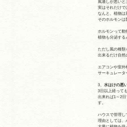
風通しが悪いと
実はそれだけで
なんと、植物は
そのホルモンは
ホルモンって動
植物も分泌する
ただし風の種類
出来るだけ自然
エアコンや室外
サーキュレータ
3、
水はけの悪
3日以上経って
出来れば1～2
す。
ハウスで管理し
理由としては、
大量に植物を扱