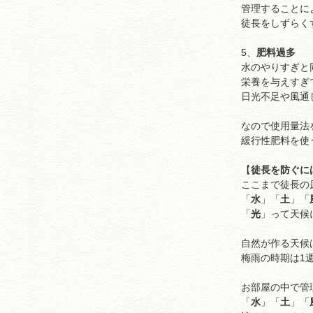
管理することに
徒長をしずらく
5、
肥料過多
水のやりすぎと
栄養を与えすぎ
日光不足や風通
なので使用量法
緩行性肥料を使
【
徒長を防ぐに
ここまで徒長の
「
水
」「
土
」「
「
光
」って天候
自然が作る天候
梅雨の時期は1
お部屋の中で管
「
水
」「
土
」「