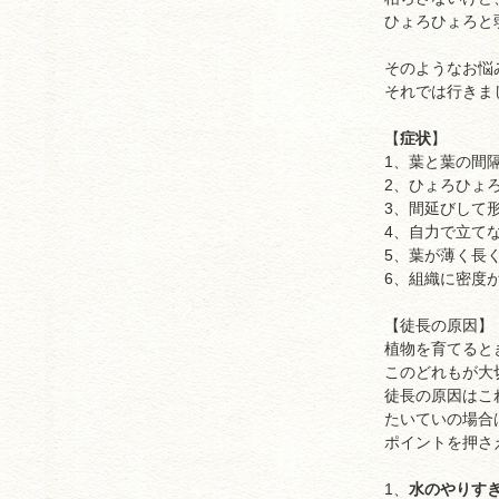
ひょろひょろと
そのようなお悩
それでは行きま
【
症状
】
1、葉と葉の間
2、ひょろひょ
3、間延びして
4、自力で立て
5、葉が薄く長
6、組織に密度
【徒長の原因】
植物を育てると
このどれもが大
徒長の原因はこ
たいていの場合
ポイントを押さ
1、
水のやりす