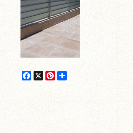
F
X
Pi
共
a
nt
有
c
er
e
e
b
st
o
o