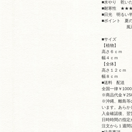
■水やり 乾い
■耐寒性 ★★
■日光 明るい
■ポイント 夏
風通しの良
■サイズ
【植物】
高さ６ｃｍ
幅４ｃｍ
【全体】
高さ１２ｃｍ
幅８ｃｍ
■送料 配送
全国一律￥100
※商品代金￥25
※沖縄、離島等
います。あらか
入金確認後、翌
日時時間の指定
注文から１週間