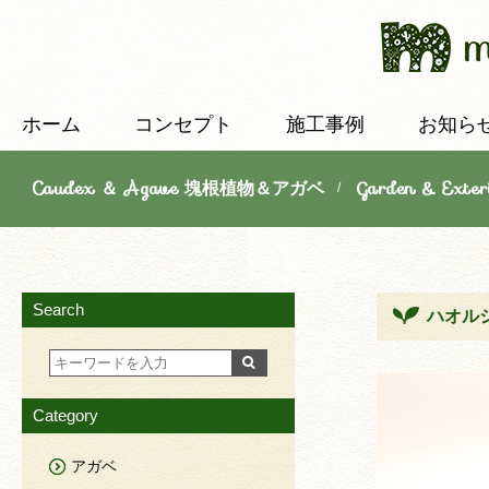
ホーム
コンセプト
施工事例
お知ら
Caudex ＆ Agave 塊根植物＆アガベ
Garden & E
/
Search
ハオル
Category
アガベ