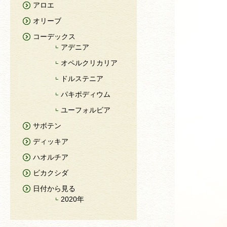
アロエ
オリーブ
コーデックス
アデニア
オペルクリカリア
ドルステニア
パキポディウム
ユーフォルビア
サボテン
ディッキア
ハオルチア
ビカクシダ
日付から見る
2020年