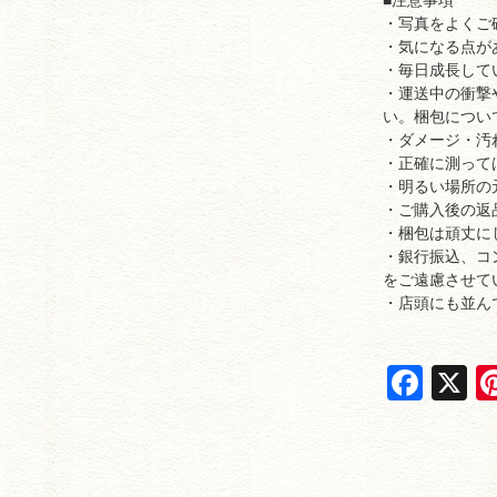
■注意事項
・写真をよくご
・気になる点が
・毎日成長して
・運送中の衝撃
い。梱包につい
・ダメージ・汚
・正確に測って
・明るい場所の
・ご購入後の返
・梱包は頑丈に
・銀行振込、コ
をご遠慮させて
・店頭にも並ん
F
X
a
c
e