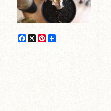
F
X
Pi
共
a
nt
有
c
er
e
e
b
st
o
o
k