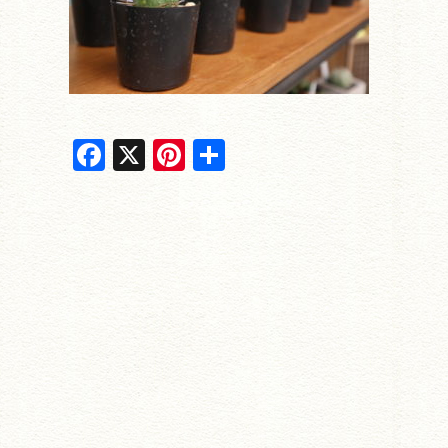
F
X
Pi
共
a
nt
有
c
er
e
e
b
st
o
o
k