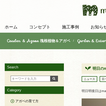
ホーム
コンセプト
施工事例
お知ら
Caudex ＆ Agave 塊根植物＆アガベ
Garden & E
/
Search
明日のma
ニュース
日
Category
明日明後日はman
アガベの育て方