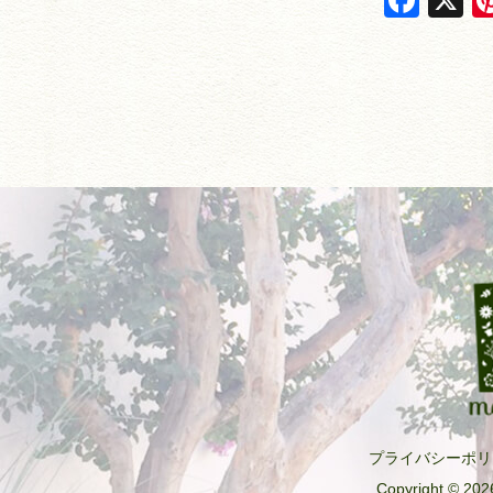
a
c
e
b
o
o
k
プライバシーポリ
Copyright © 2026