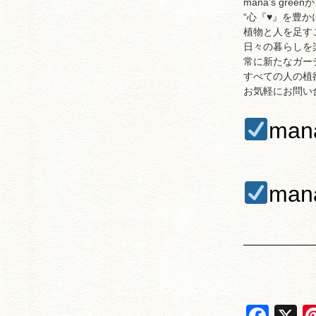
mana’s gr
“心『♥︎』を豊か
植物と人を足す
日々の暮らしを
常に新たなガー
すべての人の植
お気軽にお問い
ma
man
F
X