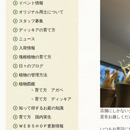
イベント情報
オリジナル用土について
スタッフ募集
ディッキアの育て方
ニュース
入荷情報
塊根植物の育て方
日々のブログ
植物の管理方法
植物図鑑
育て方 アガベ
育て方 ディッキア
知って得するお庭の知識
店舗にしかない
是非お越しくだ
育て方 国内実生
ＷＥＢＳＨＯＰ更新情報
いつもお世話に