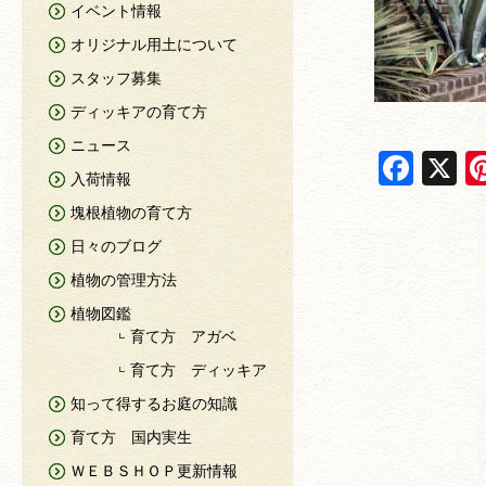
イベント情報
オリジナル用土について
スタッフ募集
ディッキアの育て方
ニュース
F
X
入荷情報
a
塊根植物の育て方
c
日々のブログ
e
植物の管理方法
b
植物図鑑
o
育て方 アガベ
o
育て方 ディッキア
k
知って得するお庭の知識
育て方 国内実生
ＷＥＢＳＨＯＰ更新情報