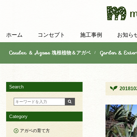
ホーム
コンセプト
施工事例
お知ら
Caudex ＆ Agave 塊根植物＆アガベ
Garden & E
/
Search
201810
Category
アガベの育て方