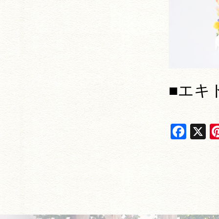
■エキ
F
X
a
c
e
b
o