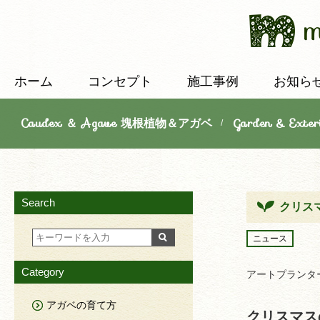
ホーム
コンセプト
施工事例
お知ら
Caudex ＆ Agave 塊根植物＆アガベ
Garden & E
/
Search
クリス
ニュース
Category
アートプランタ
アガベの育て方
クリスマス