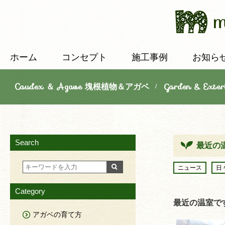
ホーム
コンセプト
施工事例
お知ら
Caudex ＆ Agave 塊根植物＆アガベ
Garden & E
/
Search
最近の
ニュース
日
Category
最近の温室で
アガベの育て方