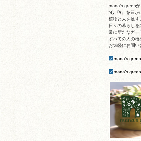
mana’s gr
“心『♥︎』を豊か
植物と人を足す
日々の暮らしを
常に新たなガー
すべての人の植
お気軽にお問い
mana’s g
mana’s gr