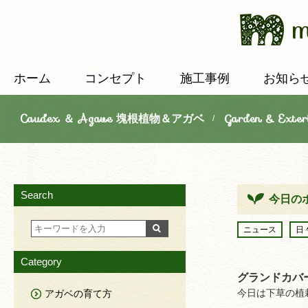
ホーム
コンセプト
施工事例
お知ら
Caudex ＆ Agave 塊根植物＆アガベ
Garden & E
/
Search
今日の
ニュース
日
Category
グランドカバ
今日は下草の植
アガベの育て方