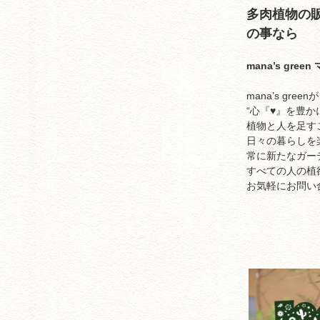
多肉植物の
の事なら
mana’s gre
mana’s gr
“心『♥︎』を豊か
植物と人を足す
日々の暮らしを
常に新たなガー
すべての人の植
お気軽にお問い