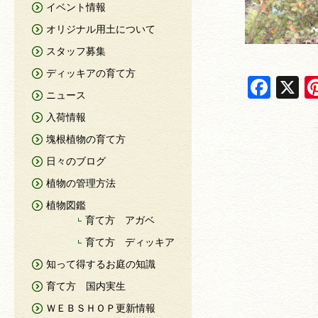
イベント情報
オリジナル用土について
スタッフ募集
ディッキアの育て方
F
X
ニュース
a
入荷情報
c
塊根植物の育て方
e
日々のブログ
b
植物の管理方法
o
植物図鑑
o
育て方 アガベ
k
育て方 ディッキア
知って得するお庭の知識
育て方 国内実生
ＷＥＢＳＨＯＰ更新情報