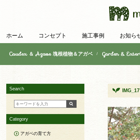
ホーム
コンセプト
施工事例
お知ら
Caudex ＆ Agave 塊根植物＆アガベ
Garden & E
/
Search
IMG_17
Category
アガベの育て方