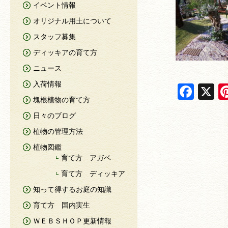
イベント情報
オリジナル用土について
スタッフ募集
ディッキアの育て方
ニュース
入荷情報
F
X
塊根植物の育て方
a
日々のブログ
c
植物の管理方法
e
植物図鑑
b
育て方 アガベ
o
育て方 ディッキア
o
知って得するお庭の知識
k
育て方 国内実生
ＷＥＢＳＨＯＰ更新情報