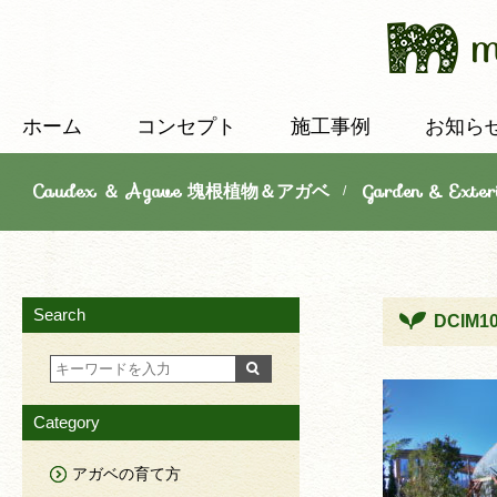
ホーム
コンセプト
施工事例
お知ら
Caudex ＆ Agave 塊根植物＆アガベ
Garden & E
/
Search
DCIM1
Category
アガベの育て方