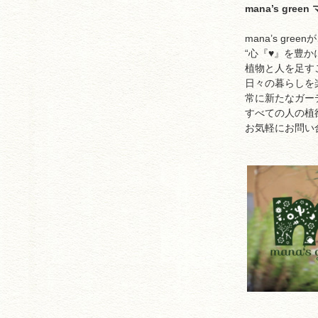
mana’s gre
mana’s gr
“心『♥︎』を豊か
植物と人を足す
日々の暮らしを
常に新たなガー
すべての人の植
お気軽にお問い