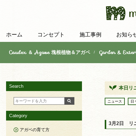
ホーム
コンセプト
施工事例
お知ら
Caudex ＆ Agave 塊根植物＆アガベ
Garden & E
/
Search
本日リ
ニュース
日
Category
3月2日 
アガベの育て方