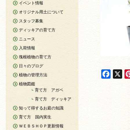
イベント情報
オリジナル用土について
スタッフ募集
ディッキアの育て方
ニュース
入荷情報
塊根植物の育て方
日々のブログ
F
X
植物の管理方法
a
植物図鑑
c
育て方 アガベ
e
育て方 ディッキア
知って得するお庭の知識
b
育て方 国内実生
o
ＷＥＢＳＨＯＰ更新情報
o