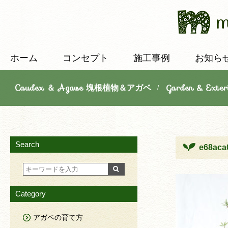
ホーム
コンセプト
施工事例
お知ら
Caudex ＆ Agave 塊根植物＆アガベ
Garden & E
/
Search
e68aca
Category
アガベの育て方