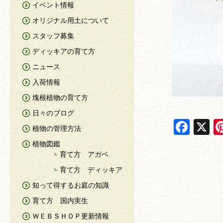
イベント情報
オリジナル用土について
スタッフ募集
ディッキアの育て方
ニュース
入荷情報
塊根植物の育て方
日々のブログ
F
X
植物の管理方法
a
植物図鑑
c
育て方 アガベ
e
育て方 ディッキア
知って得するお庭の知識
b
育て方 国内実生
o
ＷＥＢＳＨＯＰ更新情報
o