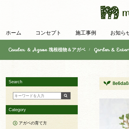
ホーム
コンセプト
施工事例
お知ら
Caudex ＆ Agave 塊根植物＆アガベ
Garden & E
/
Search
8e6da0
Category
アガベの育て方