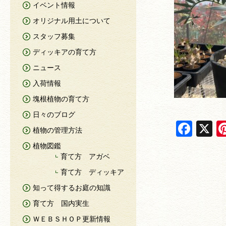
イベント情報
オリジナル用土について
スタッフ募集
ディッキアの育て方
ニュース
入荷情報
塊根植物の育て方
日々のブログ
F
X
植物の管理方法
a
植物図鑑
c
育て方 アガベ
e
育て方 ディッキア
知って得するお庭の知識
b
育て方 国内実生
o
ＷＥＢＳＨＯＰ更新情報
o