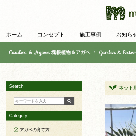
ホーム
コンセプト
施工事例
お知ら
Caudex ＆ Agave 塊根植物＆アガベ
Garden & E
/
Search
ネット用写
Category
アガベの育て方