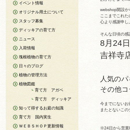
イベント情報
webshop開設か
オリジナル用土について
ここまでこれた
スタッフ募集
心より感謝申し上
ディッキアの育て方
そんな日頃の感
ニュース
8月24
入荷情報
吉祥寺店
塊根植物の育て方
日々のブログ
植物の管理方法
人気のパ
植物図鑑
その他コ
育て方 アガベ
育て方 ディッキア
今までにないお
知って得するお庭の知識
またとないこの
育て方 国内実生
ＷＥＢＳＨＯＰ更新情報
※24日から営