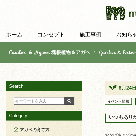
ホーム
コンセプト
施工事例
お知ら
Caudex ＆ Agave 塊根植物＆アガベ
Garden & E
/
Search
8月24日
イベント情報
Category
いつもあり
アガベの育て方
おかげさまでmana