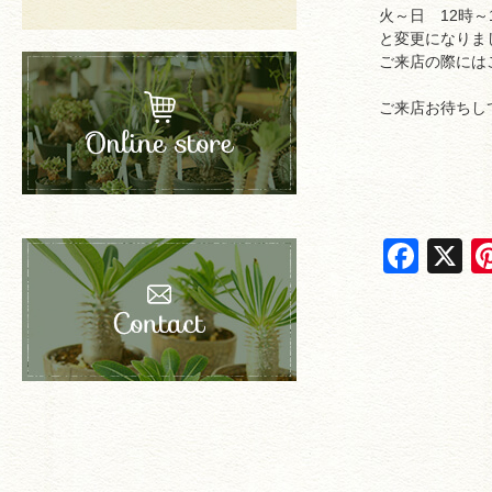
火～日 12時～
と変更になりま
ご来店の際には
ご来店お待ちし
F
X
a
c
e
b
o
o