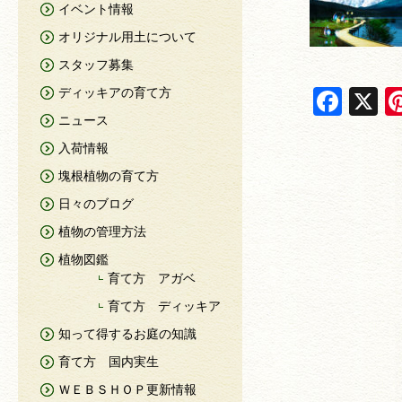
イベント情報
オリジナル用土について
スタッフ募集
F
X
ディッキアの育て方
ニュース
a
入荷情報
c
塊根植物の育て方
e
日々のブログ
b
植物の管理方法
o
植物図鑑
o
育て方 アガベ
k
育て方 ディッキア
知って得するお庭の知識
育て方 国内実生
ＷＥＢＳＨＯＰ更新情報