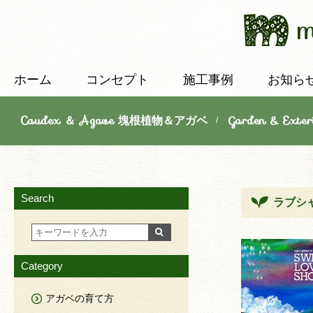
ホーム
コンセプト
施工事例
お知ら
Caudex ＆ Agave 塊根植物＆アガベ
Garden & E
/
Search
ラブシャ
Category
アガベの育て方