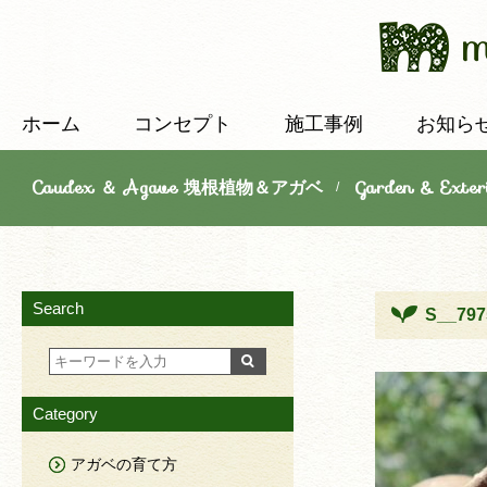
ホーム
コンセプト
施工事例
お知ら
Caudex ＆ Agave 塊根植物＆アガベ
Garden & E
/
Search
S__797
Category
アガベの育て方