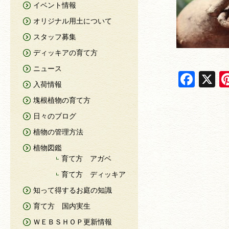
イベント情報
オリジナル用土について
スタッフ募集
ディッキアの育て方
ニュース
F
X
入荷情報
a
塊根植物の育て方
c
日々のブログ
e
植物の管理方法
b
植物図鑑
o
育て方 アガベ
o
育て方 ディッキア
k
知って得するお庭の知識
育て方 国内実生
ＷＥＢＳＨＯＰ更新情報