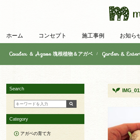
ホーム
コンセプト
施工事例
お知ら
Caudex ＆ Agave 塊根植物＆アガベ
Garden & E
/
Search
IMG_01
Category
アガベの育て方