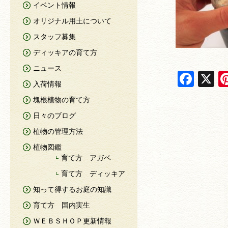
イベント情報
オリジナル用土について
スタッフ募集
ディッキアの育て方
ニュース
F
X
入荷情報
a
塊根植物の育て方
c
日々のブログ
e
植物の管理方法
b
植物図鑑
o
育て方 アガベ
o
育て方 ディッキア
k
知って得するお庭の知識
育て方 国内実生
ＷＥＢＳＨＯＰ更新情報