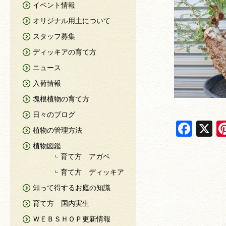
イベント情報
オリジナル用土について
スタッフ募集
ディッキアの育て方
ニュース
入荷情報
塊根植物の育て方
日々のブログ
F
X
植物の管理方法
a
植物図鑑
c
育て方 アガベ
e
育て方 ディッキア
知って得するお庭の知識
b
育て方 国内実生
o
ＷＥＢＳＨＯＰ更新情報
o