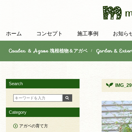
ホーム
コンセプト
施工事例
お知ら
Caudex ＆ Agave 塊根植物＆アガベ
Garden & E
/
Search
IMG_29
Category
アガベの育て方