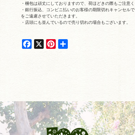
・梱包は頑丈にしておりますので、荷ほどきの際もご注意く
・銀行振込、コンビニ払いのお客様の期限切れキャンセルで
をご遠慮させていただきます。
・店頭にも並んでいるので売り切れの場合もございます。
F
X
Pi
共
a
nt
有
c
er
e
e
b
st
o
o
k