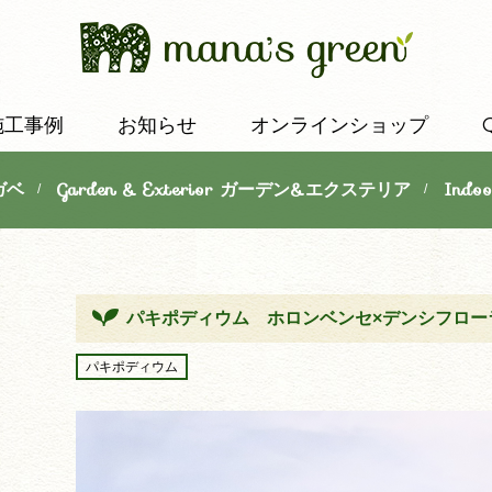
施工事例
お知らせ
オンラインショップ
ガベ
Garden & Exterior ガーデン&エクステリア
Indo
/
/
パキポディウム ホロンベンセ×デンシフロー
パキポディウム