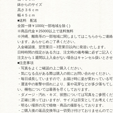
鉢からのサイズ
高さ３６ｃｍ
幅４５ｃｍ
■送料 配送
全国一律￥1000(一部地域を除く)
※商品代金￥25000以上で送料無料
※沖縄、離島等の一部地域に関しましてはこちらからご連絡
います。あらかじめご了承ください。
入金確認後、翌営業日～3営業日以内に発送いたします。
日時時間の指定がある方は、注文時の備考欄に必ずご記入く
注文から１週間以上入金がない場合はキャンセル扱いとさせ
■注意事項
・写真をよくご確認の上ご購入ください。
・気になる点がある際は購入の前にお問い合わせください。
・毎日成長していますので、お届け時に姿が変わっている可
・運送中の衝撃や揺れにより、葉や花芽などが多少落ちてし
い。梱包については最善を尽くしております。
・ダメージ・汚れ・キズ、状態については写真をご参照くだ
・正確に測ってはいますが、サイズは目安としてお考えくだ
・明るい場所の元で植物・商品の撮影をしております。
・ご購入後の返品交換等は一切受け付けておりませんのでご