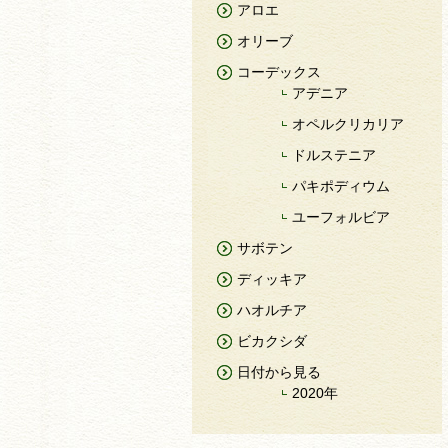
アロエ
オリーブ
コーデックス
アデニア
オペルクリカリア
ドルステニア
パキポディウム
ユーフォルビア
サボテン
ディッキア
ハオルチア
ビカクシダ
日付から見る
2020年