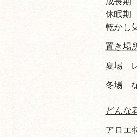
成長期
休眠期
乾かし
置き場
夏場 レ
冬場 
どんな
アロエ