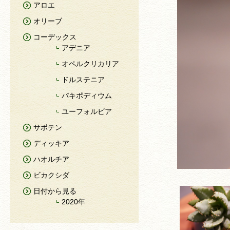
アロエ
オリーブ
コーデックス
アデニア
オペルクリカリア
ドルステニア
パキポディウム
ユーフォルビア
サボテン
ディッキア
ハオルチア
ビカクシダ
日付から見る
2020年