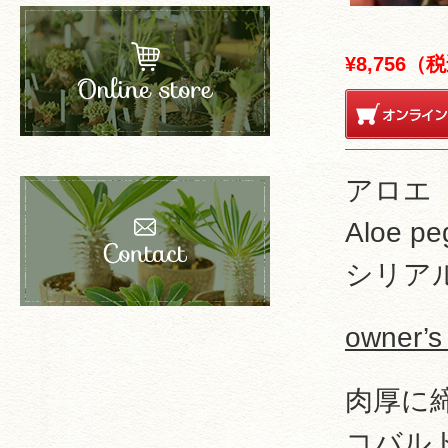
¥8,756（
アロエ
Aloe pe
シリアル
owner’s
肉厚に
コバル