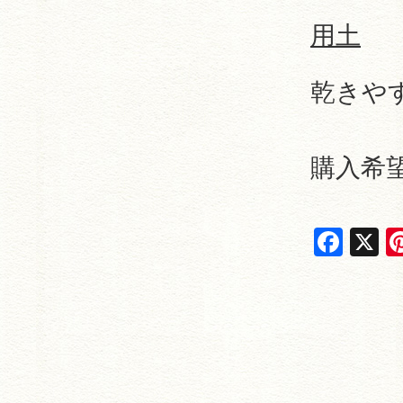
用土
乾きや
購入希
F
X
a
c
e
b
o