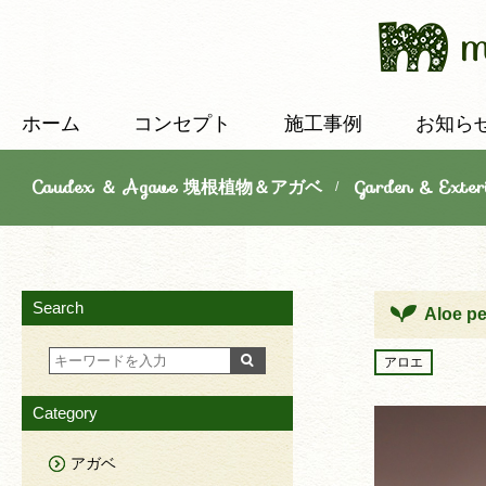
ホーム
コンセプト
施工事例
お知ら
Caudex ＆ Agave 塊根植物＆アガベ
Garden & E
/
Search
Aloe pe
アロエ
Category
アガベ