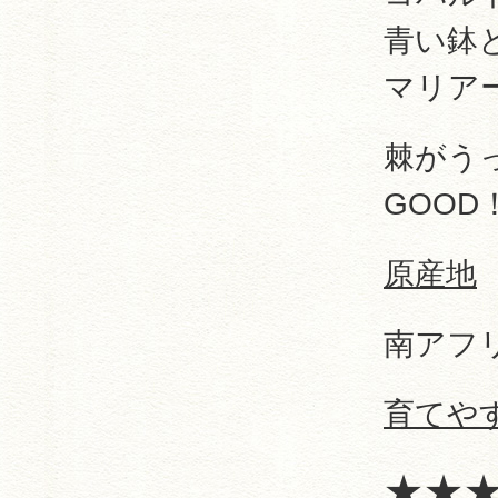
青い鉢
マリア
棘がう
GOOD
原産地
南アフ
育てや
★★