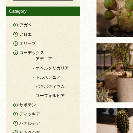
Category
アガベ
アロエ
オリーブ
コーデックス
アデニア
オペルクリカリア
ドルステニア
パキポディウム
ユーフォルビア
サボテン
ディッキア
ハオルチア
ビカクシダ