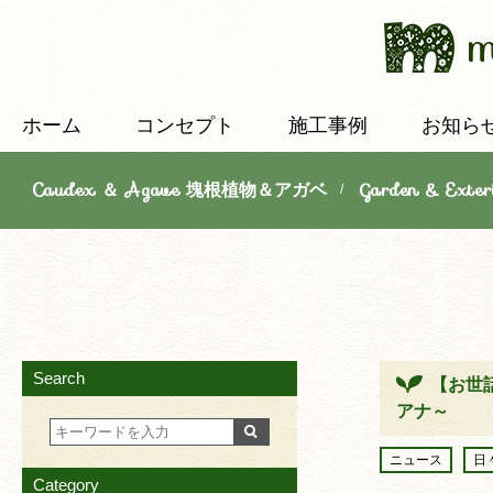
ホーム
コンセプト
施工事例
お知ら
Caudex ＆ Agave 塊根植物＆アガベ
Garden & E
/
Search
【お世
アナ～
ニュース
日
Category