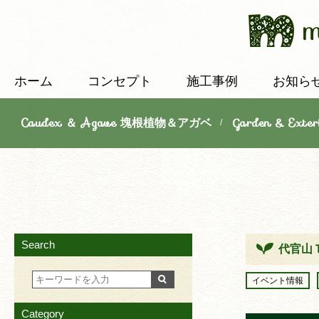
ホーム
コンセプト
施工事例
お知ら
Caudex ＆ Agave 塊根植物＆アガベ
Garden & E
/
Search
代官山
イベント情報
Category