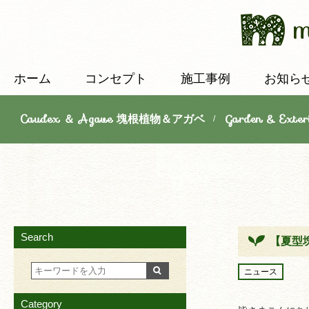
ホーム
コンセプト
施工事例
お知ら
Caudex ＆ Agave 塊根植物＆アガベ
Garden & E
/
Search
【夏型
ニュース
Category