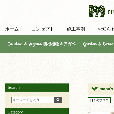
ホーム
コンセプト
施工事例
お知ら
Caudex ＆ Agave 塊根植物＆アガベ
Garden & E
/
Search
mana’
日々のブログ
Category