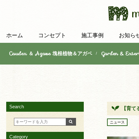
ホーム
コンセプト
施工事例
お知ら
Caudex ＆ Agave 塊根植物＆アガベ
Garden & E
/
Search
【育て
ニュース
Category