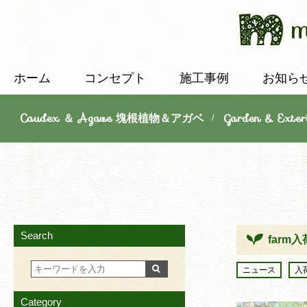
ホーム
コンセプト
施工事例
お知ら
Caudex ＆ Agave 塊根植物＆アガベ
Garden & E
/
Search
far
ニュース
入
Category