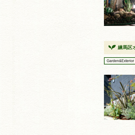
練馬区
Garden&Exterior