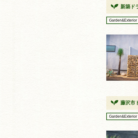
新築ド
Garden&Exterior
藤沢市
Garden&Exterior