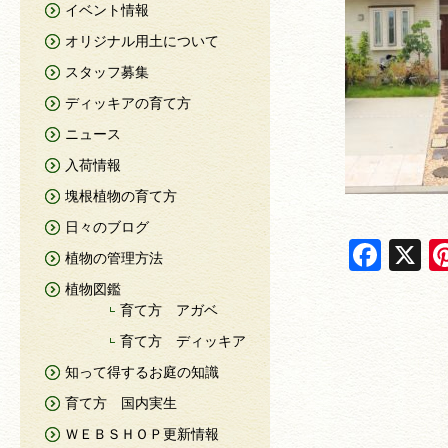
イベント情報
オリジナル用土について
スタッフ募集
ディッキアの育て方
ニュース
入荷情報
塊根植物の育て方
日々のブログ
F
X
植物の管理方法
a
植物図鑑
c
育て方 アガベ
e
育て方 ディッキア
知って得するお庭の知識
b
育て方 国内実生
o
ＷＥＢＳＨＯＰ更新情報
o