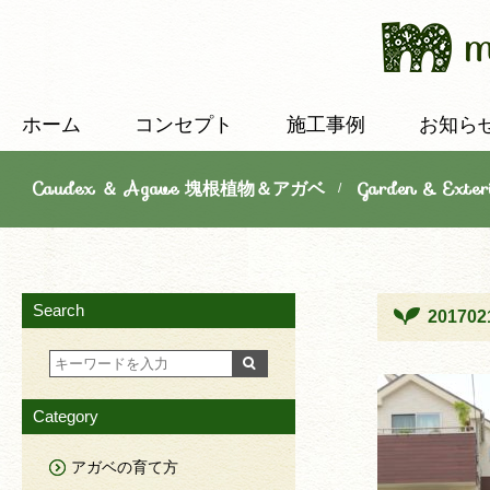
ホーム
コンセプト
施工事例
お知ら
Caudex ＆ Agave 塊根植物＆アガベ
Garden & E
/
Search
201702
Category
アガベの育て方