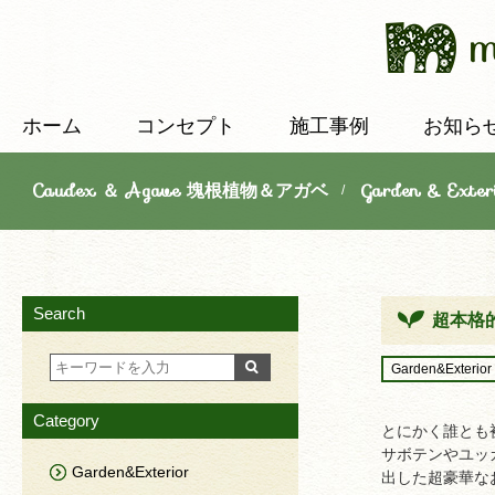
ホーム
コンセプト
施工事例
お知ら
Caudex ＆ Agave 塊根植物＆アガベ
Garden & E
/
Search
超本格
Garden&Exterior
Category
とにかく誰とも
サボテンやユッ
Garden&Exterior
出した超豪華な