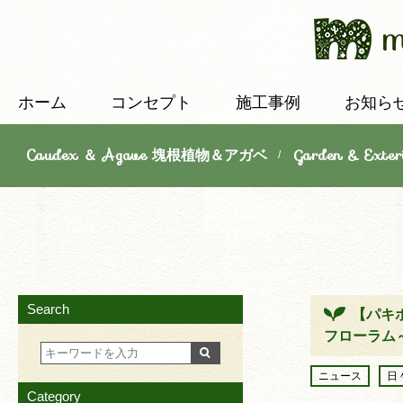
ホーム
コンセプト
施工事例
お知ら
Caudex ＆ Agave 塊根植物＆アガベ
Garden & E
/
Search
【パキ
フローラム
ニュース
日
Category