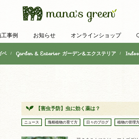
施工事例
お知らせ
オンラインショップ
ガベ
Garden & Exterior ガーデン&エクステリア
Indo
/
/
【害虫予防】虫に効く薬は？
ニュース
塊根植物の育て方
日々のブログ
植物の管理