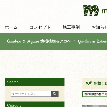
ホーム
コンセプト
施工事例
お知ら
Caudex ＆ Agave 塊根植物＆アガベ
Garden & E
/
Search
冬越し
塊根植物の育て
Category