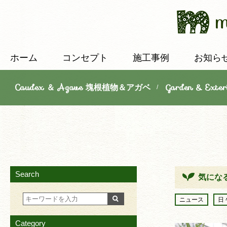
ホーム
コンセプト
施工事例
お知ら
Caudex ＆ Agave 塊根植物＆アガベ
Garden & E
/
Search
気にな
ニュース
日
Category