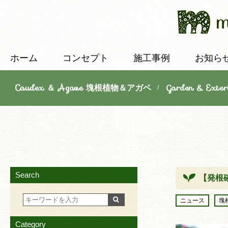
ホーム
コンセプト
施工事例
お知ら
Caudex ＆ Agave 塊根植物＆アガベ
Garden & E
/
Search
【発根
ニュース
塊
Category